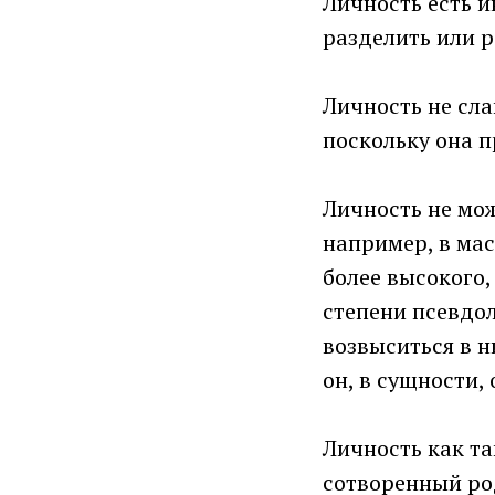
Личность есть и
разделить или р
Личность не сла
поскольку она п
Личность не мож
например, в масс
более высокого,
степени псевдо
возвыситься в н
он, в сущности, 
Личность как та
сотворенный ро