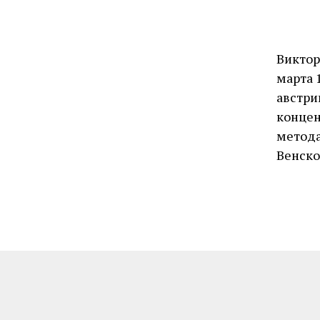
Виктор
марта 
австри
концен
метода
Венско