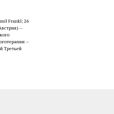
il Frankl; 26
 Австрия) —
ского
логотерапии —
ой Третьей