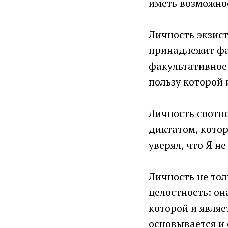
иметь возможнос
Личность экзист
принадлежит фак
факультативное 
пользу которой 
Личность соотно
диктатом, кото
уверял, что Я н
Личность не тол
целостность: он
которой и являе
основывается и 