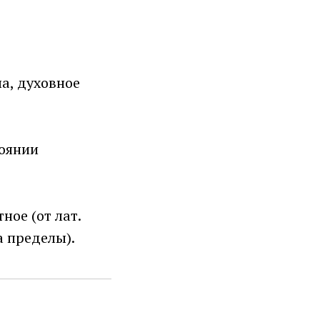
а, духовное
тоянии
ное (от лат.
 пределы).