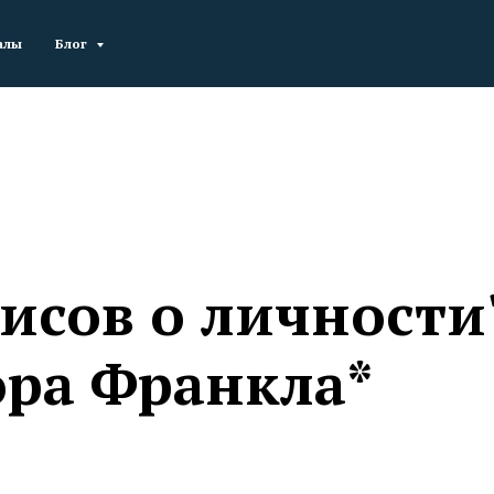
алы
Блог
зисов о личности
ра Франкла*