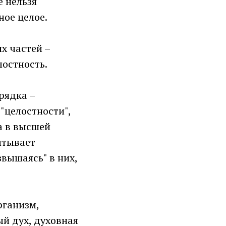
е нельзя
ное целое.
ых частей –
лостность.
рядка –
 "целостности",
а в высшей
итывает
звышаясь" в них,
рганизм,
й дух, духовная