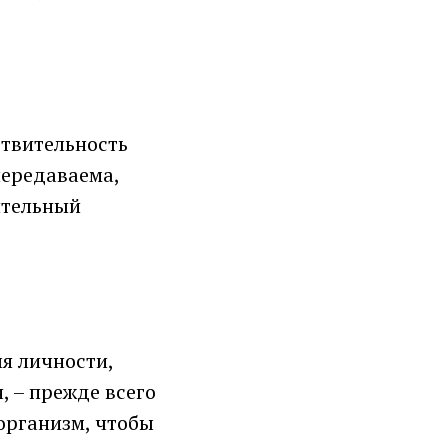
ствительность
передаваема,
ительный
я личности,
, – прежде всего
 организм, чтобы