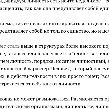
ндивидуум, личность есть нечто неделимое – е
асщепить, так как она представляет собой еди
гаема; т.е. ее нельзя синтезировать из отдельн
редставляет собой не только единство, но и це
ет стать выше в структурах более высокого по
е, в классе или в расе: все эти "единства", или
 чем личность, порядка, носят не личностный, 
личностный характер. Человек, который рассч
их, в действительности в них просто тонет; "во
отрекается от себя как от личности.
ковая не может размножаться. Размножается о
дительскими организмами; личность же, личны