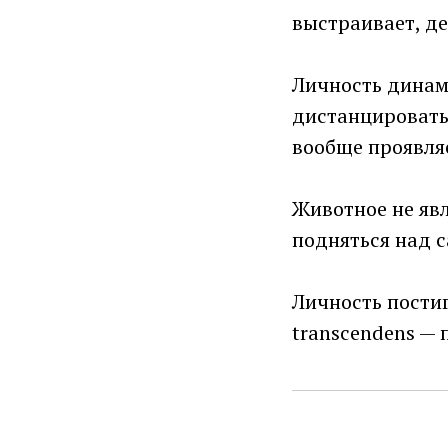
выстраивает, де
Личность динами
дистанцироватьс
вообще проявляе
Животное не явл
подняться над с
Личность постиг
transcendens —