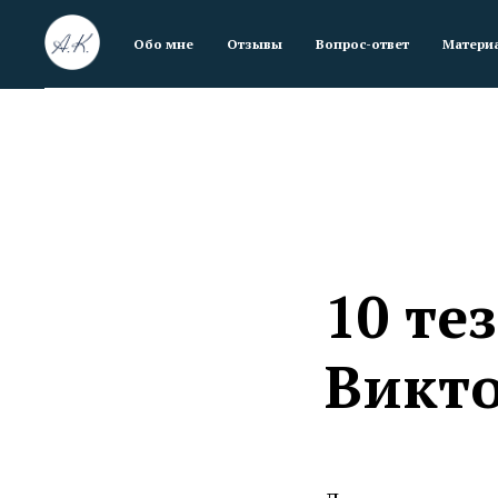
Обо мне
Отзывы
Вопрос-ответ
Матери
10 те
Викто