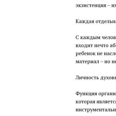
экзистенция – и
Каждая отдельна
С каждым челове
входит нечто аб
ребенок не насл
материал – но н
Личность духов
Функция организ
которая являетс
инструментальна