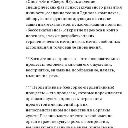
«Оно», «Я» и «Сверх-Я»), выделение
специфических фаз психосексуального развития
личности, создание теории Эдипова комплекса,
обнаружение функционирующих в психике
защитных механизмов, психологизация понятия
«бессознательное», открытие переноса и контр
переноса, а также разработка таких
терапевтических методик, как метод свободных
ассоциаций и толкование сновидений.
** Когнитивные процессы — это познавательные
процессы человека, включая его ощущения,
восприятие, внимание, воображение, память,
мышление, речь.
*** Перцептивные (сенсорно-перцептивные)
процессы — это процессы, которые порождаются
органами чувств; процессы отражения
предметов или явлений при их
непосредственном воздействии на органы
чувств. В зависимости от того, какой именно
орган играет ведущую роль в восприятии,
выделяют его различные виды: зрительные,