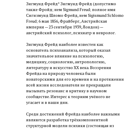
Зигмунд Фрейд* Зигмунд Фрейд (допустимо
также Фройд; нем Sigmund Freud; полное имя
Сигизмунд Шломо Фрейд, нем Sigismund Schlomo
Freud; 6 мая 1856, Фрайберг, Австрийская
империя — 23 сентября 1939, Лондон) —
австрийский психолог, психиатр и невролог.
Зигмунд Фрейд наиболее известен как
основатель психоанализа, который оказал
значительное влияние на психологию,
медицину, социологию, антропологию,
литературу и искусство XX века. Воззрения
Фрейда на природу человека были
новаторскими для его времени и на протяжении
всей жизни исследователя не прекращали
вызывать резонанс и критику в научном
сообществе. Интерес к теориям учёного не
угасает и в наши дни.
Среди достижений Фрейда наиболее важными
являются разработка трёхкомпонентной
структурной модели психики (состоящая из